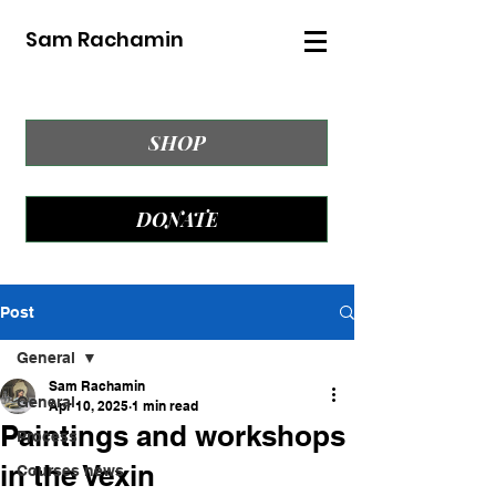
Sam Rachamin
SHOP
DONATE
Post
General
Sam Rachamin
General
Apr 10, 2025
1 min read
Paintings and workshops
Process
in the Vexin
Courses news