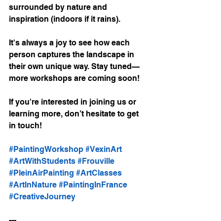
surrounded by nature and 
inspiration (indoors if it rains).
It's always a joy to see how each 
person captures the landscape in 
their own unique way. Stay tuned—
more workshops are coming soon!
If you're interested in joining us or 
learning more, don’t hesitate to get 
in touch!
#PaintingWorkshop
#VexinArt
#ArtWithStudents
#Frouville
#PleinAirPainting
#ArtClasses
#ArtInNature
#PaintingInFrance
#CreativeJourney
---