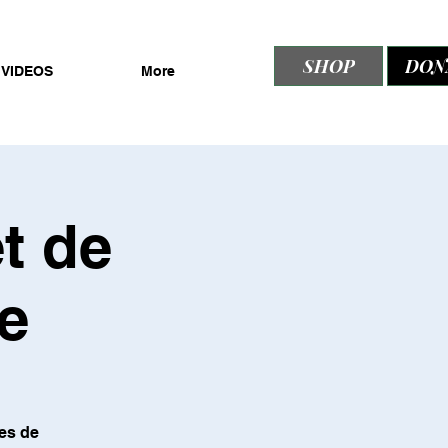
SHOP
DON
VIDEOS
More
t de
le
es de