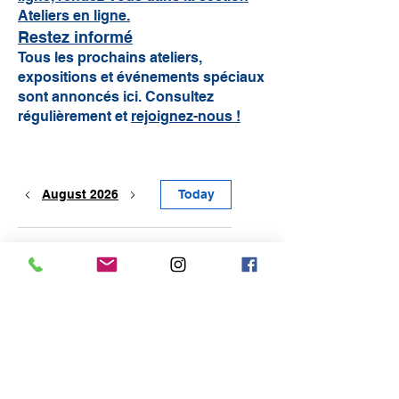
Ateliers en ligne.
Restez informé
Tous les prochains ateliers,
expositions et événements spéciaux
sont annoncés ici. Consultez
régulièrement et
rejoignez-nous !
August 2026
Today
No events yet this month
For art lovers, collectors,
painters, amateurs & students.
become a member to recieve the