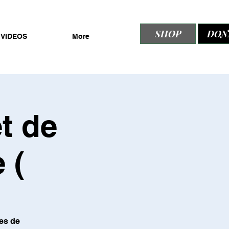
SHOP
DON
VIDEOS
More
t de
 (
es de