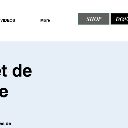
SHOP
DON
VIDEOS
More
t de
le
es de